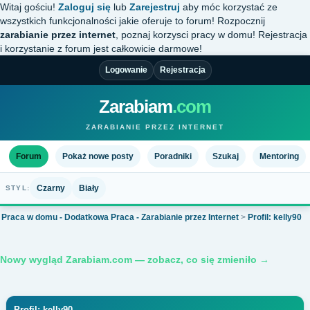
Witaj gościu!
Zaloguj się
lub
Zarejestruj
aby móc korzystać ze
wszystkich funkcjonalności jakie oferuje to forum! Rozpocznij
zarabianie przez internet
, poznaj korzysci pracy w domu! Rejestracja
i korzystanie z forum jest całkowicie darmowe!
Logowanie
Rejestracja
Zarabiam
.com
ZARABIANIE PRZEZ INTERNET
Forum
Pokaż nowe posty
Poradniki
Szukaj
Mentoring
Czarny
Biały
STYL:
Praca w domu - Dodatkowa Praca - Zarabianie przez Internet
>
Profil: kelly90
Nowy wygląd Zarabiam.com — zobacz, co się zmieniło →
Profil: kelly90