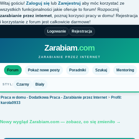
Witaj gościu!
Zaloguj się
lub
Zarejestruj
aby móc korzystać ze
wszystkich funkcjonalności jakie oferuje to forum! Rozpocznij
zarabianie przez internet
, poznaj korzysci pracy w domu! Rejestracja
i korzystanie z forum jest całkowicie darmowe!
Logowanie
Rejestracja
Zarabiam
.com
ZARABIANIE PRZEZ INTERNET
Forum
Pokaż nowe posty
Poradniki
Szukaj
Mentoring
Czarny
Biały
STYL:
Praca w domu - Dodatkowa Praca - Zarabianie przez Internet
>
Profil:
karola0933
Nowy wygląd Zarabiam.com — zobacz, co się zmieniło →