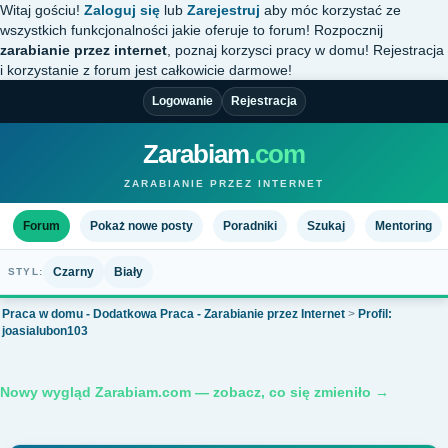
Witaj gościu!
Zaloguj się
lub
Zarejestruj
aby móc korzystać ze
wszystkich funkcjonalności jakie oferuje to forum! Rozpocznij
zarabianie przez internet
, poznaj korzysci pracy w domu! Rejestracja
i korzystanie z forum jest całkowicie darmowe!
Logowanie
Rejestracja
Zarabiam
.com
ZARABIANIE PRZEZ INTERNET
Forum
Pokaż nowe posty
Poradniki
Szukaj
Mentoring
Czarny
Biały
STYL:
Praca w domu - Dodatkowa Praca - Zarabianie przez Internet
>
Profil:
joasialubon103
Nowy wygląd Zarabiam.com — zobacz, co się zmieniło →