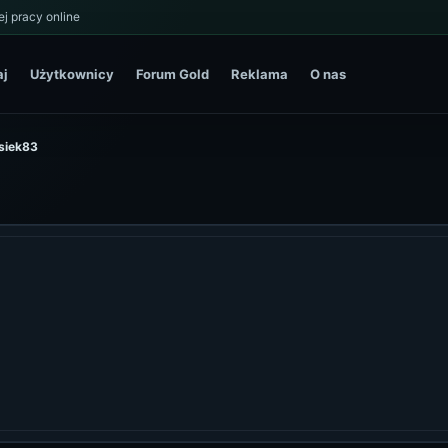
j pracy online
aj
Użytkownicy
Forum Gold
Reklama
O nas
ysiek83