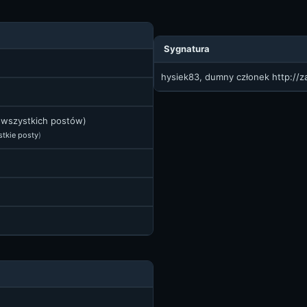
Sygnatura
hysiek83, dumny członek
http://
t wszystkich postów)
stkie posty
)