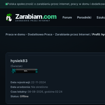
Polska społeczność o zarabianiu przez internet, pracy w domu i dodatkowe
Zarabiam
.com
Forum
Poradniki
Szuk
ZARABIANIE PRZEZ INTERNET
Praca w domu - Dodatkowa Praca - Zarabianie przez Internet
/
Profil: h
hysiek83
(Świeżak)
Data rejestracji:
22-11-2024
Data urodzenia:
Nie określono
Czas lokalny:
08-08-2026, godzina 02:24
Status:
Offline