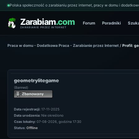
Polska społeczność o zarabianiu przez internet, pracy w domu i dodatkowe
Zarabiam
.com
Forum
Poradniki
Szuk
ZARABIANIE PRZEZ INTERNET
Praca w domu - Dodatkowa Praca - Zarabianie przez Internet
/
Profil: 
geometrylitegame
(Banned)
Data rejestracji:
17-11-2025
Data urodzenia:
Nie określono
Czas lokalny:
07-08-2026, godzina 17:30
Status:
Offline