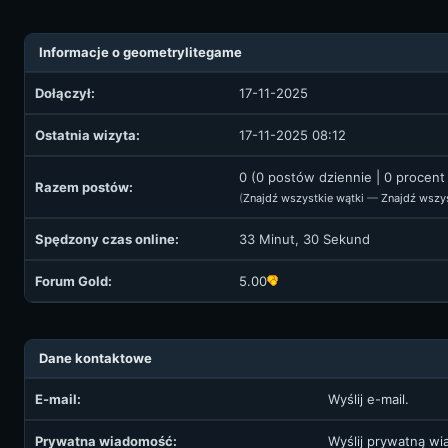
Informacje o geometrylitegame
Dołączył:
17-11-2025
Ostatnia wizyta:
17-11-2025 08:12
0 (0 postów dziennie | 0 procen
Razem postów:
(
Znajdź wszystkie wątki
—
Znajdź wszy
Spędzony czas online:
33 Minut, 30 Sekund
Forum Gold:
5.00
Dane kontaktowe
E-mail:
Wyślij e-mail.
Prywatna wiadomość:
Wyślij prywatną w