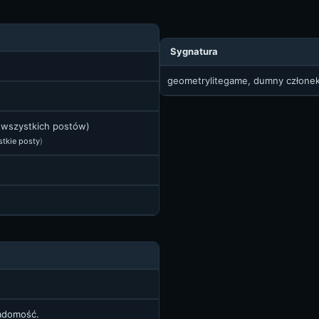
Sygnatura
geometrylitegame, dumny człone
t wszystkich postów)
stkie posty
)
iadomość.