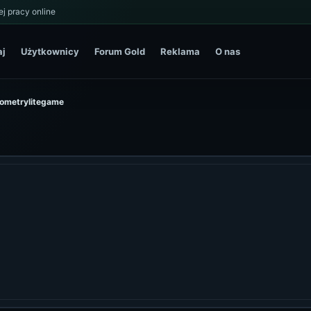
j pracy online
aj
Użytkownicy
Forum Gold
Reklama
O nas
geometrylitegame