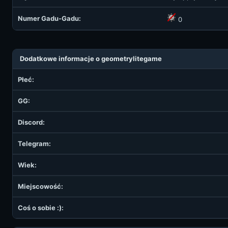
Numer Gadu-Gadu:
0
Dodatkowe informacje o geometrylitegame
Płeć:
GG:
Discord:
Telegram:
Wiek:
Miejscowość:
Coś o sobie :):