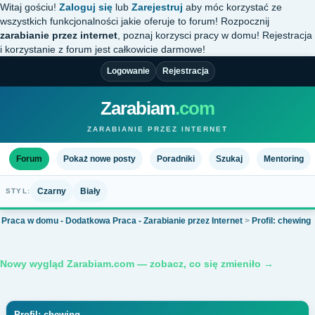
Witaj gościu!
Zaloguj się
lub
Zarejestruj
aby móc korzystać ze
wszystkich funkcjonalności jakie oferuje to forum! Rozpocznij
zarabianie przez internet
, poznaj korzysci pracy w domu! Rejestracja
i korzystanie z forum jest całkowicie darmowe!
Logowanie
Rejestracja
Zarabiam
.com
ZARABIANIE PRZEZ INTERNET
Forum
Pokaż nowe posty
Poradniki
Szukaj
Mentoring
Czarny
Biały
STYL:
Praca w domu - Dodatkowa Praca - Zarabianie przez Internet
>
Profil: chewing
Nowy wygląd Zarabiam.com — zobacz, co się zmieniło →
Profil: chewing