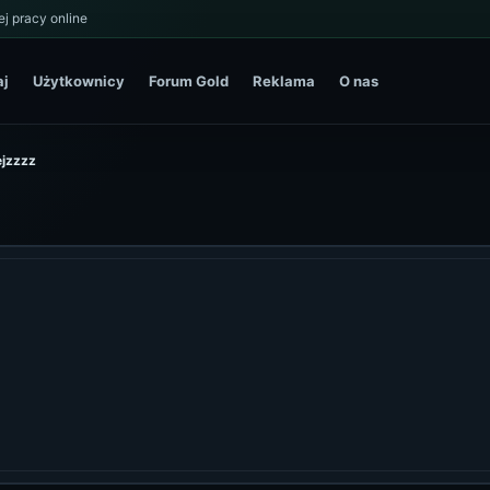
j pracy online
aj
Użytkownicy
Forum Gold
Reklama
O nas
lejzzzz