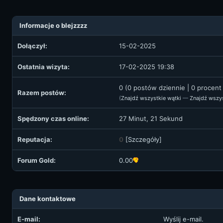
Informacje o blejzzzz
Dołączył:
15-02-2025
Ostatnia wizyta:
17-02-2025 19:38
0 (0 postów dziennie | 0 procen
Razem postów:
(
Znajdź wszystkie wątki
—
Znajdź wszy
Spędzony czas online:
27 Minut, 21 Sekund
Reputacja:
0
[
Szczegóły
]
Forum Gold:
0.00
Dane kontaktowe
E-mail:
Wyślij e-mail.