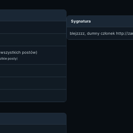
Sygnatura
blejzzzz, dumny członek
http://z
t wszystkich postów)
stkie posty
)