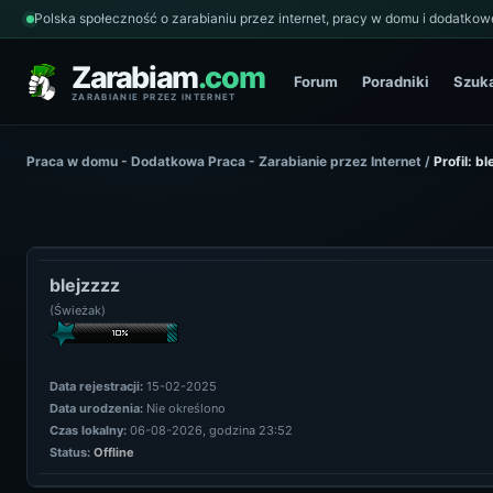
Polska społeczność o zarabianiu przez internet, pracy w domu i dodatkowe
Zarabiam
.com
Forum
Poradniki
Szuk
ZARABIANIE PRZEZ INTERNET
Praca w domu - Dodatkowa Praca - Zarabianie przez Internet
/
Profil: b
blejzzzz
(Świeżak)
Data rejestracji:
15-02-2025
Data urodzenia:
Nie określono
Czas lokalny:
06-08-2026, godzina 23:52
Status:
Offline