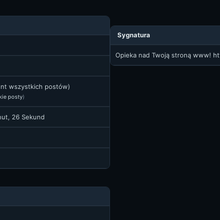
Sygnatura
Opieka nad Twoją stroną www!
ht
ent wszystkich postów)
kie posty
)
inut, 26 Sekund