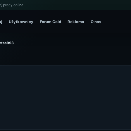
j pracy online
aj
Użytkownicy
Forum Gold
Reklama
O nas
artas993