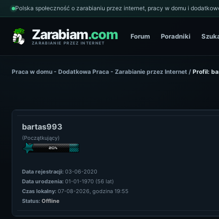
Polska społeczność o zarabianiu przez internet, pracy w domu i dodatkowe
Zarabiam
.com
Forum
Poradniki
Szuk
ZARABIANIE PRZEZ INTERNET
Praca w domu - Dodatkowa Praca - Zarabianie przez Internet
/
Profil: b
bartas993
(Początkujący)
Data rejestracji:
03-06-2020
Data urodzenia:
01-01-1970 (56 lat)
Czas lokalny:
07-08-2026, godzina 19:55
Status:
Offline