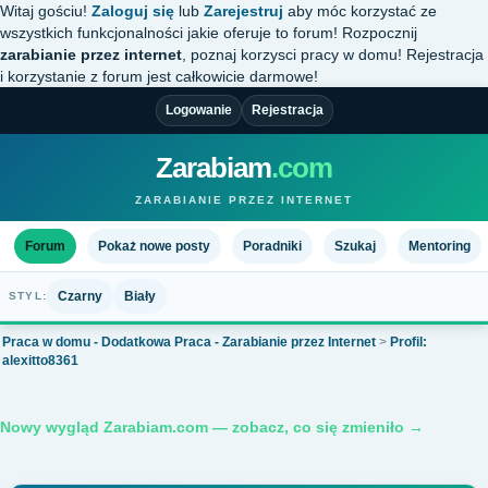
Witaj gościu!
Zaloguj się
lub
Zarejestruj
aby móc korzystać ze
wszystkich funkcjonalności jakie oferuje to forum! Rozpocznij
zarabianie przez internet
, poznaj korzysci pracy w domu! Rejestracja
i korzystanie z forum jest całkowicie darmowe!
Logowanie
Rejestracja
Zarabiam
.com
ZARABIANIE PRZEZ INTERNET
Forum
Pokaż nowe posty
Poradniki
Szukaj
Mentoring
Czarny
Biały
STYL:
Praca w domu - Dodatkowa Praca - Zarabianie przez Internet
>
Profil:
alexitto8361
Nowy wygląd Zarabiam.com — zobacz, co się zmieniło →