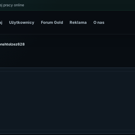
j pracy online
aj
Użytkownicy
Forum Gold
Reklama
O nas
jonshtolzez628