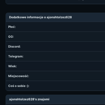
Dodatkowe informacje o ajonshtolzez628
Płeć:
GG:
Discord:
Telegram:
Wiek:
Miejscowość:
Coś o sobie :):
ajonshtolzez628's znajomi