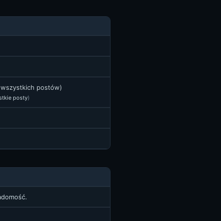
t wszystkich postów)
stkie posty
)
iadomość.