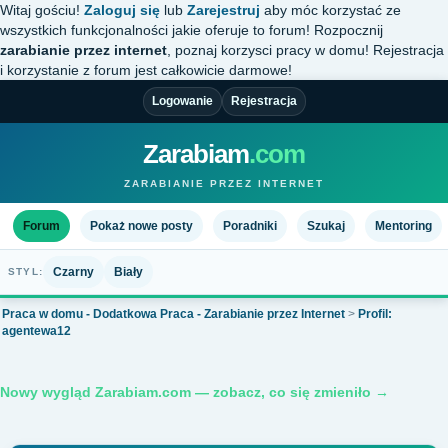
Witaj gościu!
Zaloguj się
lub
Zarejestruj
aby móc korzystać ze
wszystkich funkcjonalności jakie oferuje to forum! Rozpocznij
zarabianie przez internet
, poznaj korzysci pracy w domu! Rejestracja
i korzystanie z forum jest całkowicie darmowe!
Logowanie
Rejestracja
Zarabiam
.com
ZARABIANIE PRZEZ INTERNET
Forum
Pokaż nowe posty
Poradniki
Szukaj
Mentoring
Czarny
Biały
STYL:
Praca w domu - Dodatkowa Praca - Zarabianie przez Internet
>
Profil:
agentewa12
Nowy wygląd Zarabiam.com — zobacz, co się zmieniło →