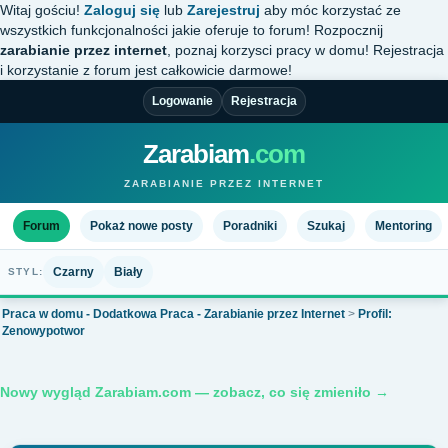
Witaj gościu!
Zaloguj się
lub
Zarejestruj
aby móc korzystać ze
wszystkich funkcjonalności jakie oferuje to forum! Rozpocznij
zarabianie przez internet
, poznaj korzysci pracy w domu! Rejestracja
i korzystanie z forum jest całkowicie darmowe!
Logowanie
Rejestracja
Zarabiam
.com
ZARABIANIE PRZEZ INTERNET
Forum
Pokaż nowe posty
Poradniki
Szukaj
Mentoring
Czarny
Biały
STYL:
Praca w domu - Dodatkowa Praca - Zarabianie przez Internet
>
Profil:
Zenowypotwor
Nowy wygląd Zarabiam.com — zobacz, co się zmieniło →