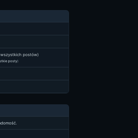
t wszystkich postów)
stkie posty
)
iadomość.