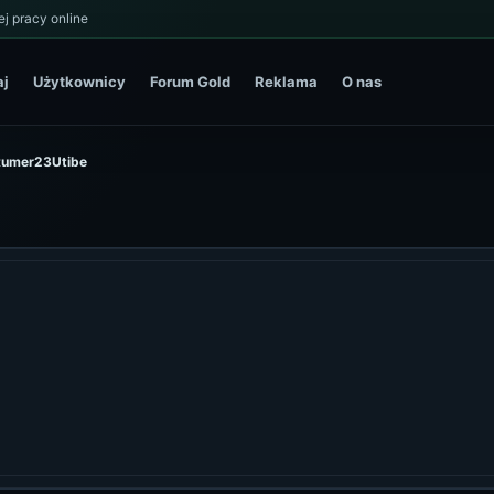
j pracy online
aj
Użytkownicy
Forum Gold
Reklama
O nas
XRumer23Utibe