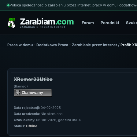
Polska społeczność o zarabianiu przez internet, pracy w domu i dodatkowe
Zarabiam
.com
Forum
Poradniki
Szuk
ZARABIANIE PRZEZ INTERNET
Praca w domu - Dodatkowa Praca - Zarabianie przez Internet
/
Profil: 
XRumer23Utibe
(Banned)
Data rejestracji:
04-02-2025
Data urodzenia:
Nie określono
Czas lokalny:
06-08-2026, godzina 05:14
Status:
Offline