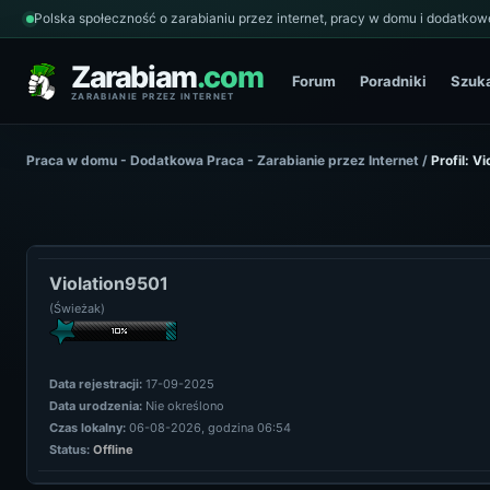
Polska społeczność o zarabianiu przez internet, pracy w domu i dodatkowe
Zarabiam
.com
Forum
Poradniki
Szuk
ZARABIANIE PRZEZ INTERNET
Praca w domu - Dodatkowa Praca - Zarabianie przez Internet
/
Profil: V
Violation9501
(Świeżak)
Data rejestracji:
17-09-2025
Data urodzenia:
Nie określono
Czas lokalny:
06-08-2026, godzina 06:54
Status:
Offline