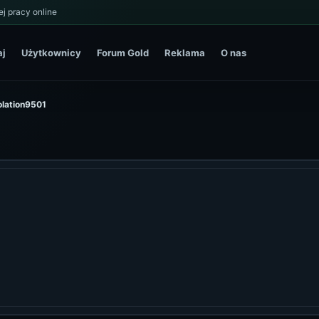
j pracy online
aj
Użytkownicy
Forum Gold
Reklama
O nas
iolation9501