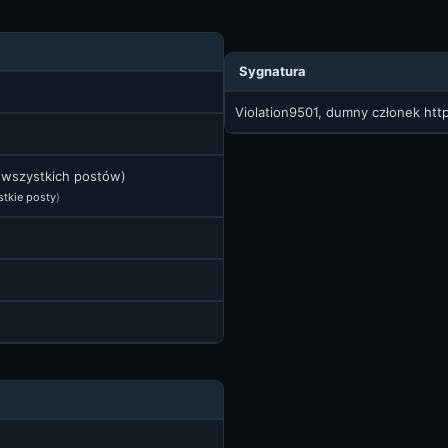
Sygnatura
Violation9501, dumny członek
htt
t wszystkich postów)
stkie posty
)