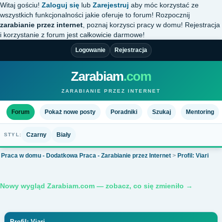
Witaj gościu!
Zaloguj się
lub
Zarejestruj
aby móc korzystać ze
wszystkich funkcjonalności jakie oferuje to forum! Rozpocznij
zarabianie przez internet
, poznaj korzysci pracy w domu! Rejestracja
i korzystanie z forum jest całkowicie darmowe!
Logowanie
Rejestracja
Zarabiam
.com
ZARABIANIE PRZEZ INTERNET
Forum
Pokaż nowe posty
Poradniki
Szukaj
Mentoring
Czarny
Biały
STYL:
Praca w domu - Dodatkowa Praca - Zarabianie przez Internet
>
Profil: Viari
Nowy wygląd Zarabiam.com — zobacz, co się zmieniło →
Profil: Viari