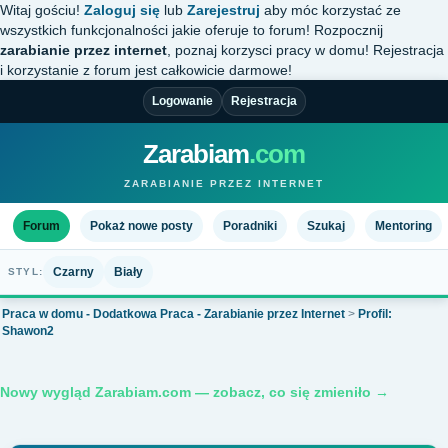
Witaj gościu!
Zaloguj się
lub
Zarejestruj
aby móc korzystać ze
wszystkich funkcjonalności jakie oferuje to forum! Rozpocznij
zarabianie przez internet
, poznaj korzysci pracy w domu! Rejestracja
i korzystanie z forum jest całkowicie darmowe!
Logowanie
Rejestracja
Zarabiam
.com
ZARABIANIE PRZEZ INTERNET
Forum
Pokaż nowe posty
Poradniki
Szukaj
Mentoring
Czarny
Biały
STYL:
Praca w domu - Dodatkowa Praca - Zarabianie przez Internet
>
Profil:
Shawon2
Nowy wygląd Zarabiam.com — zobacz, co się zmieniło →