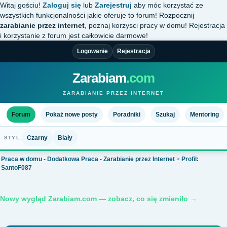
Witaj gościu!
Zaloguj się
lub
Zarejestruj
aby móc korzystać ze
wszystkich funkcjonalności jakie oferuje to forum! Rozpocznij
zarabianie przez internet
, poznaj korzysci pracy w domu! Rejestracja
i korzystanie z forum jest całkowicie darmowe!
Logowanie
Rejestracja
Zarabiam
.com
ZARABIANIE PRZEZ INTERNET
Forum
Pokaż nowe posty
Poradniki
Szukaj
Mentoring
Czarny
Biały
STYL:
Praca w domu - Dodatkowa Praca - Zarabianie przez Internet
>
Profil:
SantoF087
Nowy wygląd Zarabiam.com — zobacz, co się zmieniło →