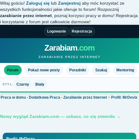
Witaj gościu!
Zaloguj się
lub
Zarejestruj
aby móc korzystać ze
wszystkich funkcjonalności jakie oferuje to forum! Rozpocznij
zarabianie przez internet
, poznaj korzysci pracy w domu! Rejestracja
i korzystanie z forum jest całkowicie darmowe!
Logowanie
Rejestracja
Zarabiam
.com
ZARABIANIE PRZEZ INTERNET
Forum
Pokaż nowe posty
Poradniki
Szukaj
Mentoring
Czarny
Biały
STYL:
Praca w domu - Dodatkowa Praca - Zarabianie przez Internet
>
Profil: MrDevix
Nowy wygląd Zarabiam.com — zobacz, co się zmieniło →
Profil: MrDevix