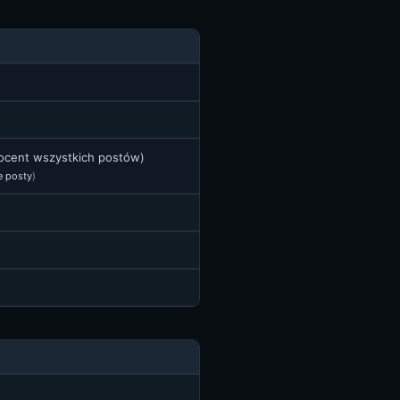
rocent wszystkich postów)
e posty
)