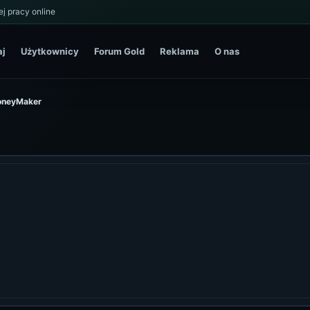
j pracy online
aj
Użytkownicy
Forum Gold
Reklama
O nas
MoneyMaker