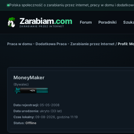
Polska społeczność o zarabianiu przez internet, pracy w domu i dodatkowe
Zarabiam
.com
Forum
Poradniki
Szuk
ZARABIANIE PRZEZ INTERNET
Praca w domu - Dodatkowa Praca - Zarabianie przez Internet
/
Profil: 
MoneyMaker
(Bywalec)
Data rejestracji:
05-05-2008
Data urodzenia:
ukryto (33 lat)
Czas lokalny:
09-08-2026, godzina 11:19
Status:
Offline