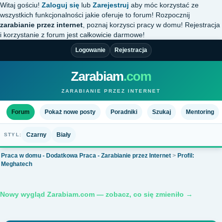
Witaj gościu!
Zaloguj się
lub
Zarejestruj
aby móc korzystać ze
wszystkich funkcjonalności jakie oferuje to forum! Rozpocznij
zarabianie przez internet
, poznaj korzysci pracy w domu! Rejestracja
i korzystanie z forum jest całkowicie darmowe!
Logowanie
Rejestracja
Zarabiam
.com
ZARABIANIE PRZEZ INTERNET
Forum
Pokaż nowe posty
Poradniki
Szukaj
Mentoring
Czarny
Biały
STYL:
Praca w domu - Dodatkowa Praca - Zarabianie przez Internet
>
Profil:
Meghatech
Nowy wygląd Zarabiam.com — zobacz, co się zmieniło →