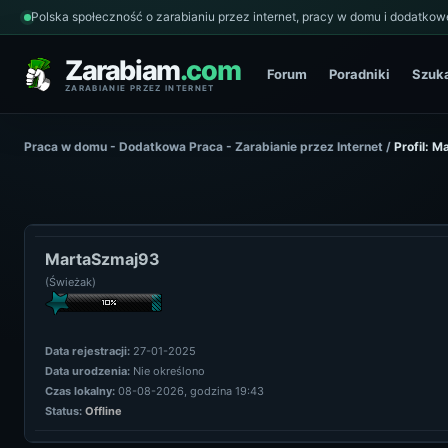
Polska społeczność o zarabianiu przez internet, pracy w domu i dodatkowe
Zarabiam
.com
Forum
Poradniki
Szuk
ZARABIANIE PRZEZ INTERNET
Praca w domu - Dodatkowa Praca - Zarabianie przez Internet
/
Profil: 
MartaSzmaj93
(Świeżak)
Data rejestracji:
27-01-2025
Data urodzenia:
Nie określono
Czas lokalny:
08-08-2026, godzina 19:43
Status:
Offline