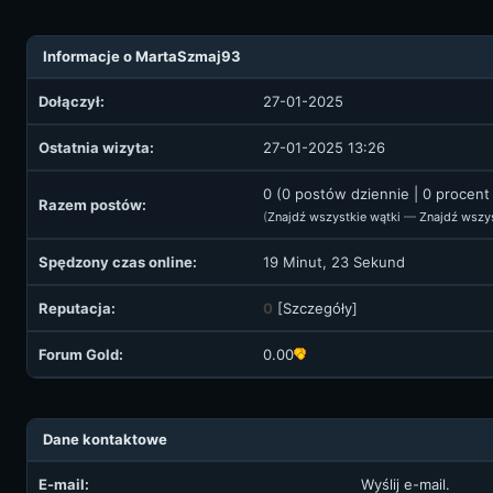
Informacje o MartaSzmaj93
Dołączył:
27-01-2025
Ostatnia wizyta:
27-01-2025 13:26
0 (0 postów dziennie | 0 procen
Razem postów:
(
Znajdź wszystkie wątki
—
Znajdź wszy
Spędzony czas online:
19 Minut, 23 Sekund
Reputacja:
0
[
Szczegóły
]
Forum Gold:
0.00
Dane kontaktowe
E-mail:
Wyślij e-mail.