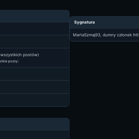
Sygnatura
MartaSzmaj93, dumny członek
ht
t wszystkich postów)
stkie posty
)