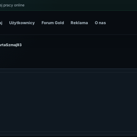
j pracy online
aj
Użytkownicy
Forum Gold
Reklama
O nas
MartaSzmaj93