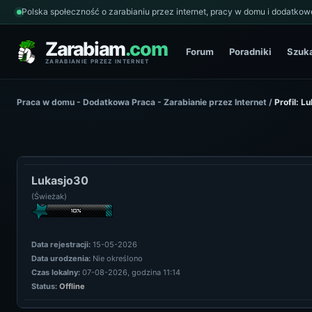
Polska społeczność o zarabianiu przez internet, pracy w domu i dodatkowe
Zarabiam
.com
Forum
Poradniki
Szuk
ZARABIANIE PRZEZ INTERNET
Praca w domu - Dodatkowa Praca - Zarabianie przez Internet
/
Profil: L
Lukasjo30
(Świeżak)
Data rejestracji:
15-05-2026
Data urodzenia:
Nie określono
Czas lokalny:
07-08-2026, godzina 11:14
Status:
Offline