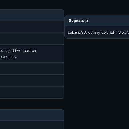
Sygnatura
Lukasjo30, dumny członek
http:/
t wszystkich postów)
stkie posty
)