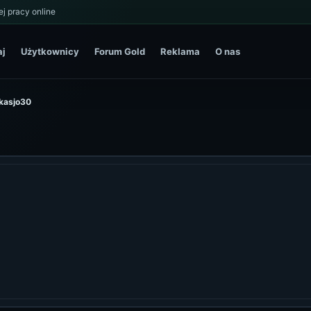
j pracy online
aj
Użytkownicy
Forum Gold
Reklama
O nas
ukasjo30