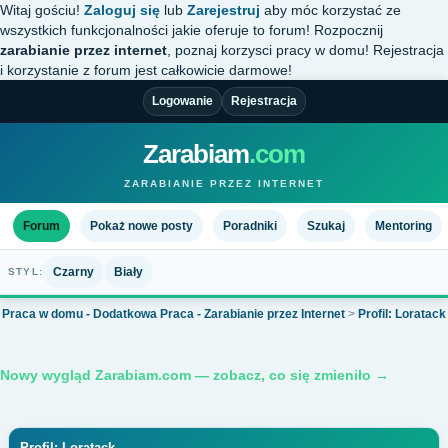
Witaj gościu!
Zaloguj się
lub
Zarejestruj
aby móc korzystać ze
wszystkich funkcjonalności jakie oferuje to forum! Rozpocznij
zarabianie przez internet
, poznaj korzysci pracy w domu! Rejestracja
i korzystanie z forum jest całkowicie darmowe!
Logowanie
Rejestracja
Zarabiam
.com
ZARABIANIE PRZEZ INTERNET
Forum
Pokaż nowe posty
Poradniki
Szukaj
Mentoring
Czarny
Biały
STYL:
Praca w domu - Dodatkowa Praca - Zarabianie przez Internet
>
Profil: Loratack
Nowy wygląd Zarabiam.com — zobacz, co się zmieniło →
Profil: Loratack