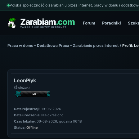
Polska społeczność o zarabianiu przez internet, pracy w domu i dodatkowe
Zarabiam
.com
Forum
Poradniki
Szuk
ZARABIANIE PRZEZ INTERNET
Praca w domu - Dodatkowa Praca - Zarabianie przez Internet
/
Profil: L
LeonPłyk
(Świeżak)
Data rejestracji:
19-05-2026
Data urodzenia:
Nie określono
Czas lokalny:
06-08-2026, godzina 06:18
Status:
Offline