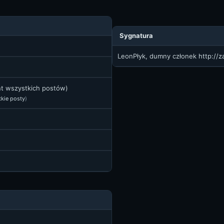
Sygnatura
LeonPłyk, dumny członek
http://
nt wszystkich postów)
kie posty
)