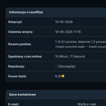
Informacje o LeonPłyk
Dołączył:
19-05-2026
Ostatnia wizyta:
16-06-2026 11:16
1 (0.01 postów dziennie | 0 proce
Razem postów:
(
Znajdź wszystkie wątki
—
Znajdź wszyst
Spędzony czas online:
10 Minut, 11 Sekund
Reputacja:
0
[
Szczegóły
]
Forum Gold:
6.00
Dane kontaktowe
E-mail:
Wyślij e-mail.