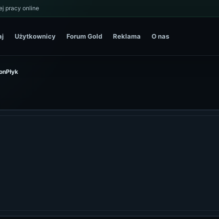
j pracy online
aj
Użytkownicy
Forum Gold
Reklama
O nas
eonPłyk