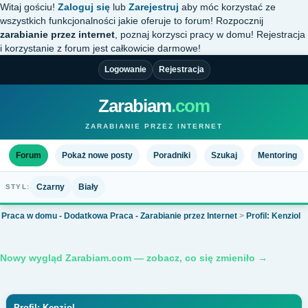
Witaj gościu!
Zaloguj się
lub
Zarejestruj
aby móc korzystać ze
wszystkich funkcjonalności jakie oferuje to forum! Rozpocznij
zarabianie przez internet
, poznaj korzysci pracy w domu! Rejestracja
i korzystanie z forum jest całkowicie darmowe!
Logowanie
Rejestracja
Zarabiam
.com
ZARABIANIE PRZEZ INTERNET
Forum
Pokaż nowe posty
Poradniki
Szukaj
Mentoring
Czarny
Biały
STYL:
Praca w domu - Dodatkowa Praca - Zarabianie przez Internet
>
Profil: Kenziol
Nowy wygląd Zarabiam.com — zobacz, co się zmieniło →
Profil: Kenziol