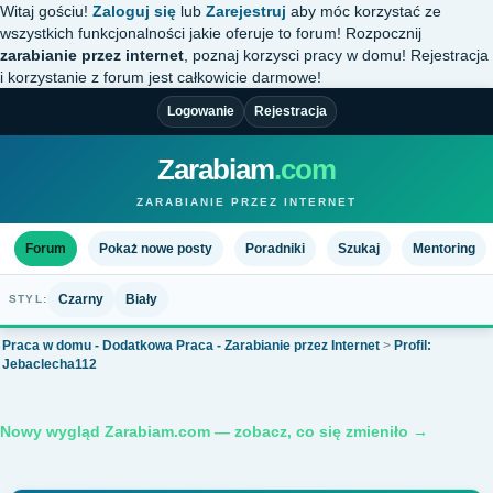
Witaj gościu!
Zaloguj się
lub
Zarejestruj
aby móc korzystać ze
wszystkich funkcjonalności jakie oferuje to forum! Rozpocznij
zarabianie przez internet
, poznaj korzysci pracy w domu! Rejestracja
i korzystanie z forum jest całkowicie darmowe!
Logowanie
Rejestracja
Zarabiam
.com
ZARABIANIE PRZEZ INTERNET
Forum
Pokaż nowe posty
Poradniki
Szukaj
Mentoring
Czarny
Biały
STYL:
Praca w domu - Dodatkowa Praca - Zarabianie przez Internet
>
Profil:
Jebaclecha112
Nowy wygląd Zarabiam.com — zobacz, co się zmieniło →