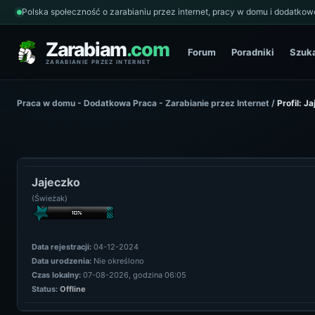
Polska społeczność o zarabianiu przez internet, pracy w domu i dodatkowe
Zarabiam
.com
Forum
Poradniki
Szuk
ZARABIANIE PRZEZ INTERNET
Praca w domu - Dodatkowa Praca - Zarabianie przez Internet
/
Profil: J
Jajeczko
(Świeżak)
Data rejestracji:
04-12-2024
Data urodzenia:
Nie określono
Czas lokalny:
07-08-2026, godzina 06:05
Status:
Offline