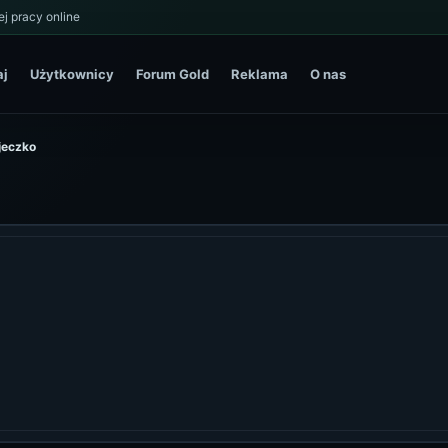
j pracy online
aj
Użytkownicy
Forum Gold
Reklama
O nas
ajeczko