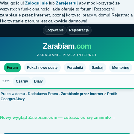
Witaj gościu!
Zaloguj się
lub
Zarejestruj
aby móc korzystać ze
wszystkich funkcjonalności jakie oferuje to forum! Rozpocznij
zarabianie przez internet
, poznaj korzysci pracy w domu! Rejestracja
i korzystanie z forum jest całkowicie darmowe!
Logowanie
Rejestracja
Zarabiam
.com
ZARABIANIE PRZEZ INTERNET
Forum
Pokaż nowe posty
Poradniki
Szukaj
Mentoring
Czarny
Biały
STYL:
Praca w domu - Dodatkowa Praca - Zarabianie przez Internet
>
Profil:
GeorgusAlazy
Nowy wygląd Zarabiam.com — zobacz, co się zmieniło →