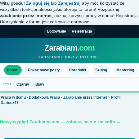
Witaj gościu!
Zaloguj się
lub
Zarejestruj
aby móc korzystać ze
wszystkich funkcjonalności jakie oferuje to forum! Rozpocznij
zarabianie przez internet
, poznaj korzysci pracy w domu! Rejestracja
i korzystanie z forum jest całkowicie darmowe!
Logowanie
Rejestracja
Zarabiam
.com
ZARABIANIE PRZEZ INTERNET
Forum
Pokaż nowe posty
Poradniki
Szukaj
Mentoring
Czarny
Biały
STYL:
Praca w domu - Dodatkowa Praca - Zarabianie przez Internet
>
Profil:
Dariusz47
Nowy wygląd Zarabiam.com — zobacz, co się zmieniło →