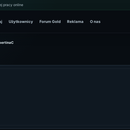
j pracy online
aj
Użytkownicy
Forum Gold
Reklama
O nas
lbertinaC