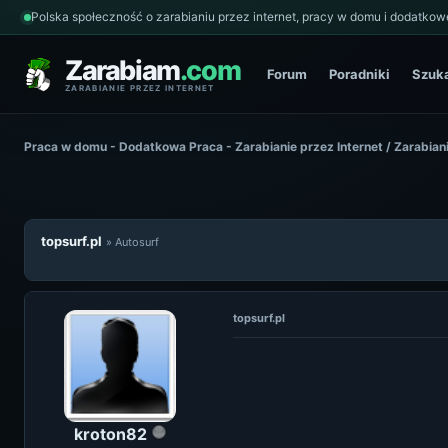
Polska społeczność o zarabianiu przez internet, pracy w domu i dodatkowe
Zarabiam
.com
Forum
Poradniki
Szuk
ZARABIANIE PRZEZ INTERNET
Praca w domu - Dodatkowa Praca - Zarabianie przez Internet
/
Zarabiani
topsurf.pl
» Autosurf
topsurf.pl
kroton82