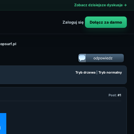
Zobacz dzisiejsze dyskusje →
Dołącz za darmo
Zaloguj się
topsurf.pl
Tryb drzewa
|
Tryb normalny
Post:
#1