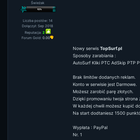
Świeżak
Liczba postów: 14
Dołączył: Sep 2018
Reputacja:
2
Forum Gold:
0.00
Nowy serwis
TopSurf.pl
Sposoby zarabiania :
AutoSurf Kliki PTC AdSkip PTP 
Brak limitów dodanych reklam.
Konto w serwisie jest Darmowe.
Możesz zarobić parę złotych.
Dzięki promowaniu twoja strona zn
W każdej chwili możesz kupić d
Na start dodtaniesz 1500 punktó
Wypłata : PayPal
Nr. 1