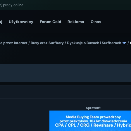
j pracy online
aj
Użytkownicy
Forum Gold
Reklama
O nas
e przez Internet
/
Buxy oraz Surfbary
/
Dyskusje o Buxach i Surfbarach
/
Sprawdź: