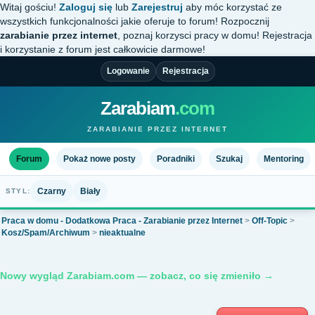
Witaj gościu!
Zaloguj się
lub
Zarejestruj
aby móc korzystać ze
wszystkich funkcjonalności jakie oferuje to forum! Rozpocznij
zarabianie przez internet
, poznaj korzysci pracy w domu! Rejestracja
i korzystanie z forum jest całkowicie darmowe!
Logowanie
Rejestracja
Zarabiam
.com
ZARABIANIE PRZEZ INTERNET
Forum
Pokaż nowe posty
Poradniki
Szukaj
Mentoring
Czarny
Biały
STYL:
Praca w domu - Dodatkowa Praca - Zarabianie przez Internet
>
Off-Topic
>
Kosz/Spam/Archiwum
>
nieaktualne
Nowy wygląd Zarabiam.com — zobacz, co się zmieniło →