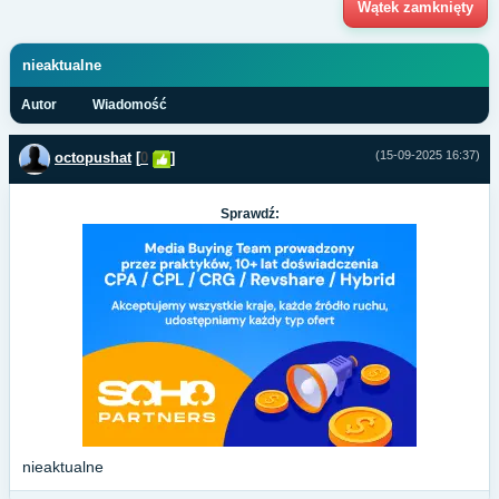
Wątek zamknięty
nieaktualne
Autor
Wiadomość
(15-09-2025 16:37)
octopushat
[
0
]
Sprawdź:
nieaktualne