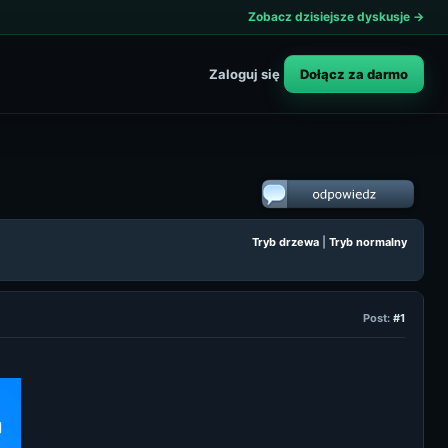
Zobacz dzisiejsze dyskusje →
Dołącz za darmo
Zaloguj się
Tryb drzewa
|
Tryb normalny
Post:
#1