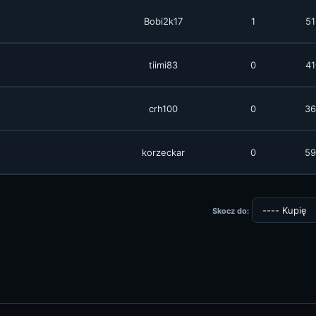
Bobi2k17
1
51
tiimi83
0
41
crh100
0
36
korzeckar
0
59
Skocz do: