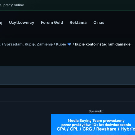
j pracy online
aj
Użytkownicy
Forum Gold
Reklama
O nas
c
/
Sprzedam, Kupię, Zamienię
/
Kupię
/
kupie konto instagram damskie
Sprawdź: