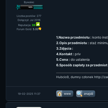
Bywalec
Liczba postów: 277
Dołączył: Jul 2016
Reputacja:
33
Forum Gold:
5.00
1.Nazwa przedmiotu :
konto ins
2.Opis przedmiotu :
staż minim
3.Zdjęcia :
4.Kontakt :
priv
5.Cena :
do ustalenia
6.Sposób zapłaty za przedmiot 
Hubcio9, dumny członek
http://z
19-02-2025 11:37