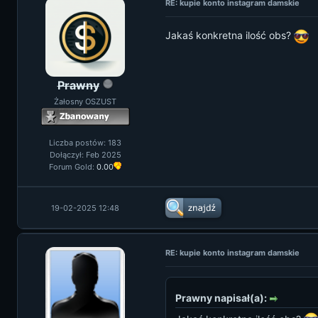
RE: kupie konto instagram damskie
Jakaś konkretna ilość obs?
Prawny
Żałosny OSZUST
Liczba postów: 183
Dołączył: Feb 2025
Forum Gold:
0.00
19-02-2025 12:48
RE: kupie konto instagram damskie
Prawny napisał(a):