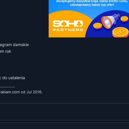
tagram damskie
um rok
:
do ustalenia
arabiam.com
od Jul 2016.