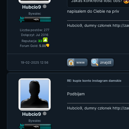
Jakaś konkretna ilość obs?
Hubcio9
napisalem do Ciebie na priv
Bywalec
Hubcio9, dumny członek
http://z
Liczba postów: 277
Dołączył: Jul 2016
Reputacja:
33
Forum Gold:
5.00
19-02-2025 12:56
RE: kupie konto instagram damskie
Podbijam
Hubcio9, dumny członek
http://z
Hubcio9
Bywalec