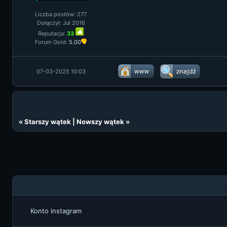
Liczba postów: 277
Dołączył: Jul 2016
Reputacja:
33
Forum Gold:
5.00
07-03-2025 10:03
«
Starszy wątek
|
Nowszy wątek
»
Konto instagram