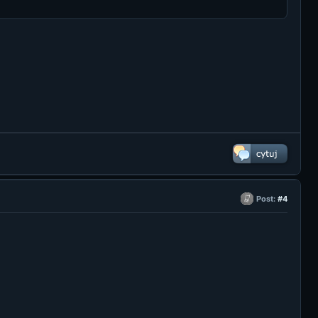
Post:
#4