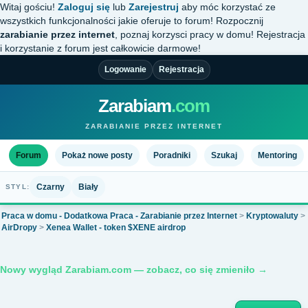
Witaj gościu!
Zaloguj się
lub
Zarejestruj
aby móc korzystać ze
wszystkich funkcjonalności jakie oferuje to forum! Rozpocznij
zarabianie przez internet
, poznaj korzysci pracy w domu! Rejestracja
i korzystanie z forum jest całkowicie darmowe!
Logowanie
Rejestracja
Zarabiam
.com
ZARABIANIE PRZEZ INTERNET
Forum
Pokaż nowe posty
Poradniki
Szukaj
Mentoring
Czarny
Biały
STYL:
Praca w domu - Dodatkowa Praca - Zarabianie przez Internet
>
Kryptowaluty
>
AirDropy
>
Xenea Wallet - token $XENE airdrop
Nowy wygląd Zarabiam.com — zobacz, co się zmieniło →