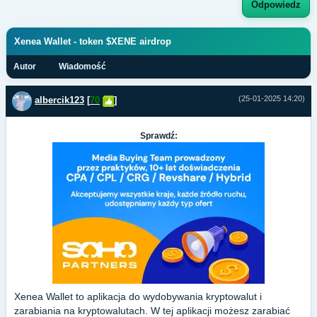
Odpowiedz
Xenea Wallet - token $XENE airdrop
Autor
Wiadomość
(25-01-2025 14:20)
albercik123
[
70
]
Sprawdź:
Xenea Wallet to aplikacja do wydobywania kryptowalut i
zarabiania na kryptowalutach. W tej aplikacji możesz zarabiać