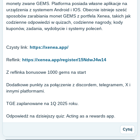
monety zwane GEMS. Platforma posiada własne aplikacje na
urządzenia z systemem Android i IOS. Obecnie istnieje sześć
sposobów zarabiania monet GEMS z portfela Xenea, takich jak
codzienne odpowiedzi w quizach, codzienne nagrody, kody
kuponów, zadania, wydobycie i systemy poleceń.
Czysty link:
https://xenea.app/
Reflink:
https://xenea.app/register/15NdwJ4w14
Z reflinka bonusowe 1000 gems na start
Dodatkowe punkty za połączenie z discordem, telegramem, X i
innymi platformami.
TGE zaplanowane na 1Q 2025 roku.
Odpowiedź na dzisiejszy quiz: Acting as a rewards app.
Cytuj