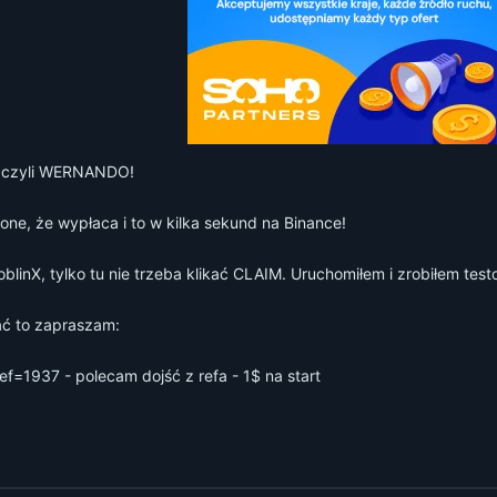
X czyli WERNANDO!
e, że wypłaca i to w kilka sekund na Binance!
blinX, tylko tu nie trzeba klikać CLAIM. Uruchomiłem i zrobiłem tes
ać to zapraszam:
ref=1937
- polecam dojść z refa - 1$ na start