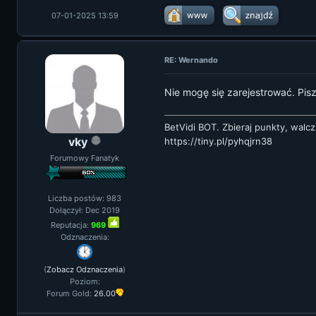
07-01-2025 13:59
RE: Wernando
Nie mogę się zarejestrować. Pisz
BetVidi BOT. Zbieraj punkty, walcz
vky
https://tiny.pl/pyhqjrn38
Forumowy Fanatyk
Liczba postów: 983
Dołączył: Dec 2019
Reputacja:
969
Odznaczenia:
(
Zobacz Odznaczenia
)
Poziom:
Forum Gold:
26.00