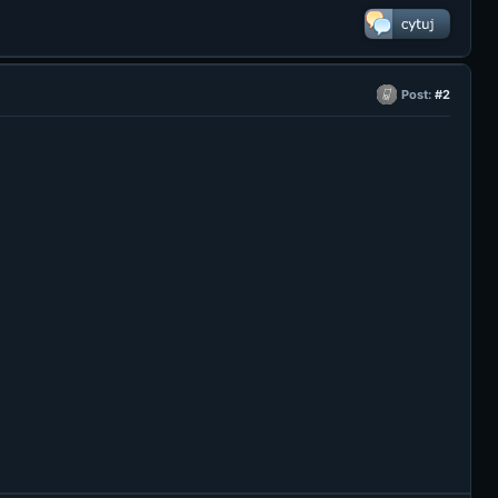
Post:
#2