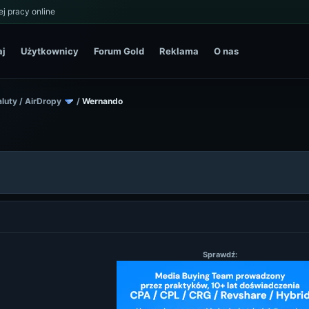
j pracy online
aj
Użytkownicy
Forum Gold
Reklama
O nas
luty
/
AirDropy
/
Wernando
Sprawdź: