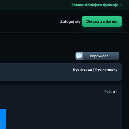
Zobacz dzisiejsze dyskusje →
Dołącz za darmo
Zaloguj się
Tryb drzewa
|
Tryb normalny
Post:
#1