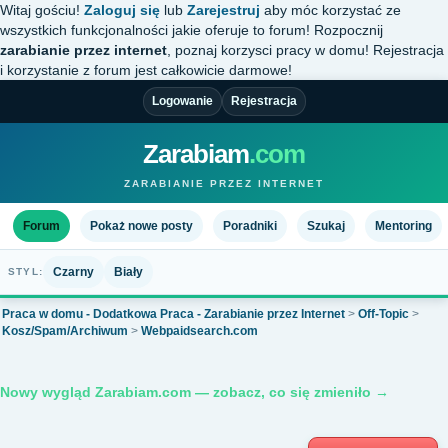
Witaj gościu!
Zaloguj się
lub
Zarejestruj
aby móc korzystać ze
wszystkich funkcjonalności jakie oferuje to forum! Rozpocznij
zarabianie przez internet
, poznaj korzysci pracy w domu! Rejestracja
i korzystanie z forum jest całkowicie darmowe!
Logowanie
Rejestracja
Zarabiam
.com
ZARABIANIE PRZEZ INTERNET
Forum
Pokaż nowe posty
Poradniki
Szukaj
Mentoring
Czarny
Biały
STYL:
Praca w domu - Dodatkowa Praca - Zarabianie przez Internet
>
Off-Topic
>
Kosz/Spam/Archiwum
>
Webpaidsearch.com
Nowy wygląd Zarabiam.com — zobacz, co się zmieniło →