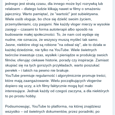
jednego jest stratą czasu, dla innego może być rozrywką lub
relaksem – dlatego ludzie klikają nawet w filmy o smażeniu
jajecznicy. Warto pamiętać, że "wartość" jest subiektywna.
Wiele osób vloguje, bo chce się dzielić swoim życiem,
przemyśleniami, czy pasjami. Nie każdy vloger mierzy w wysokie
zasięgi – czasami to forma autoterapii albo sposób na
budowanie małej społeczności. To, że nam coś wydaje się
nudne, nie oznacza, że wszyscy muszą myśleć tak samo.
Jasne, niektóre vlogi są robione "na odwal się", ale to działa w
każdej dziedzinie, nie tylko na YouTube. Wiele świetnych
twórców inwestuje czas, wysiłek i pieniądze w produkcję swoich
filmów, oferując ciekawe historie, porady czy inspiracje. Zamiast
skupiać się na tych gorszych przykładach, warto poszukać
perełek – i takich na pewno nie brakuje.
YouTube premiuje regularność i algorytmicznie promuje treści,
które mają zaangażowanie. Wielu początkujących vlogerów
dopiero się uczy, a ich filmy faktycznie mogą być mało
interesujące. Jednak każdy od czegoś zaczyna, a dla niektórych
to po prostu hobby.
Podsumowując, YouTube to platforma, na której znajdziesz
wszystko – od świetnych dokumentów, przez poradniki, po