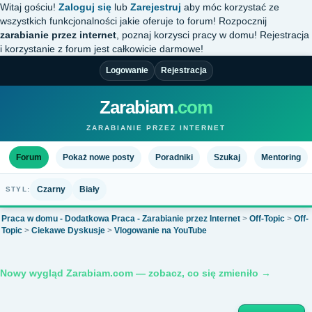
Witaj gościu!
Zaloguj się
lub
Zarejestruj
aby móc korzystać ze
wszystkich funkcjonalności jakie oferuje to forum! Rozpocznij
zarabianie przez internet
, poznaj korzysci pracy w domu! Rejestracja
i korzystanie z forum jest całkowicie darmowe!
Logowanie
Rejestracja
Zarabiam
.com
ZARABIANIE PRZEZ INTERNET
Forum
Pokaż nowe posty
Poradniki
Szukaj
Mentoring
Czarny
Biały
STYL:
Praca w domu - Dodatkowa Praca - Zarabianie przez Internet
>
Off-Topic
>
Off-
Topic
>
Ciekawe Dyskusje
>
Vlogowanie na YouTube
Nowy wygląd Zarabiam.com — zobacz, co się zmieniło →