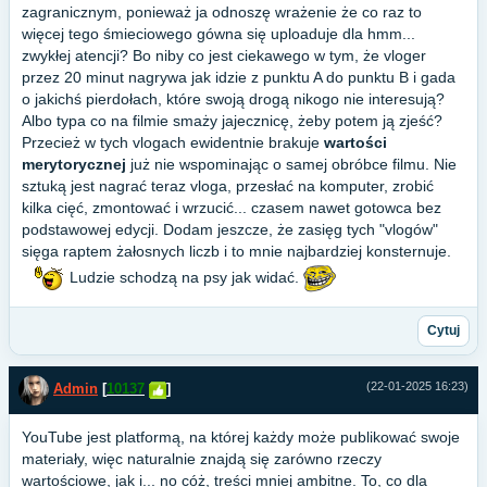
zagranicznym, ponieważ ja odnoszę wrażenie że co raz to
więcej tego śmieciowego gówna się uploaduje dla hmm...
zwykłej atencji? Bo niby co jest ciekawego w tym, że vloger
przez 20 minut nagrywa jak idzie z punktu A do punktu B i gada
o jakichś pierdołach, które swoją drogą nikogo nie interesują?
Albo typa co na filmie smaży jajecznicę, żeby potem ją zjeść?
Przecież w tych vlogach ewidentnie brakuje
wartości
merytorycznej
już nie wspominając o samej obróbce filmu. Nie
sztuką jest nagrać teraz vloga, przesłać na komputer, zrobić
kilka cięć, zmontować i wrzucić... czasem nawet gotowca bez
podstawowej edycji. Dodam jeszcze, że zasięg tych "vlogów"
sięga raptem żałosnych liczb i to mnie najbardziej konsternuje.
Ludzie schodzą na psy jak widać.
Cytuj
(22-01-2025 16:23)
Admin
[
10137
]
YouTube jest platformą, na której każdy może publikować swoje
materiały, więc naturalnie znajdą się zarówno rzeczy
wartościowe, jak i... no cóż, treści mniej ambitne. To, co dla