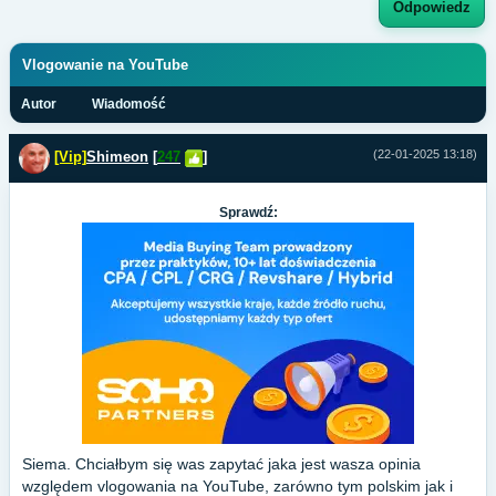
Odpowiedz
Vlogowanie na YouTube
Autor
Wiadomość
(22-01-2025 13:18)
[Vip]
Shimeon
[
247
]
Sprawdź:
Siema. Chciałbym się was zapytać jaka jest wasza opinia
względem vlogowania na YouTube, zarówno tym polskim jak i