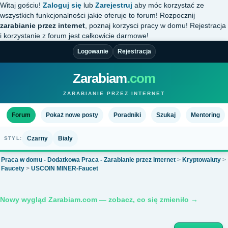
Witaj gościu!
Zaloguj się
lub
Zarejestruj
aby móc korzystać ze
wszystkich funkcjonalności jakie oferuje to forum! Rozpocznij
zarabianie przez internet
, poznaj korzysci pracy w domu! Rejestracja
i korzystanie z forum jest całkowicie darmowe!
Logowanie
Rejestracja
Zarabiam
.com
ZARABIANIE PRZEZ INTERNET
Forum
Pokaż nowe posty
Poradniki
Szukaj
Mentoring
Czarny
Biały
STYL:
Praca w domu - Dodatkowa Praca - Zarabianie przez Internet
>
Kryptowaluty
>
Faucety
>
USCOIN MINER-Faucet
Nowy wygląd Zarabiam.com — zobacz, co się zmieniło →