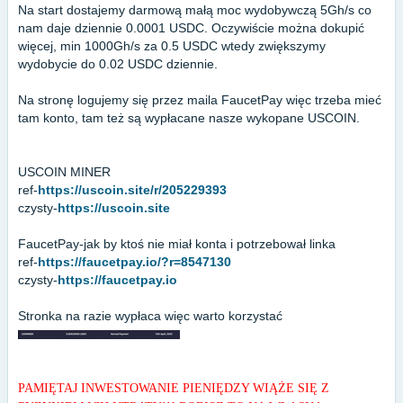
Na start dostajemy darmową małą moc wydobywczą 5Gh/s co
nam daje dziennie 0.0001 USDC. Oczywiście można dokupić
więcej, min 1000Gh/s za 0.5 USDC wtedy zwiększymy
wydobycie do 0.02 USDC dziennie.
Na stronę logujemy się przez maila FaucetPay więc trzeba mieć
tam konto, tam też są wypłacane nasze wykopane USCOIN.
USCOIN MINER
ref-
https://uscoin.site/r/205229393
czysty-
https://uscoin.site
FaucetPay-jak by ktoś nie miał konta i potrzebował linka
ref-
https://faucetpay.io/?r=8547130
czysty-
https://faucetpay.io
Stronka na razie wypłaca więc warto korzystać
PAMIĘTAJ INWESTOWANIE PIENIĘDZY WIĄŻE SIĘ Z