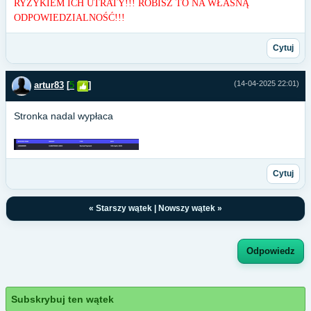
RYZYKIEM ICH UTRATY!!! ROBISZ TO NA WŁASNĄ
ODPOWIEDZIALNOŚĆ!!!
Cytuj
(14-04-2025 22:01)
artur83
[
5
]
Stronka nadal wypłaca
Cytuj
«
Starszy wątek
|
Nowszy wątek
»
Odpowiedz
Subskrybuj ten wątek