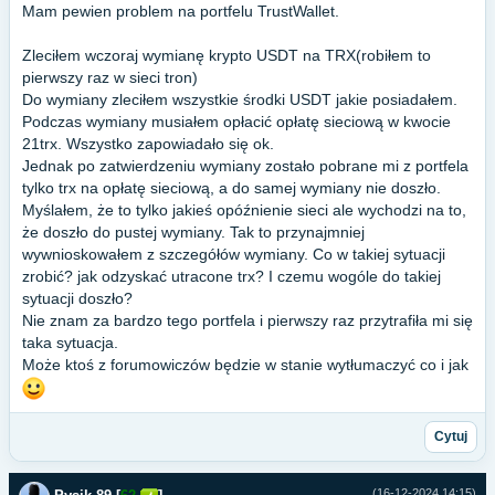
Mam pewien problem na portfelu TrustWallet.
Zleciłem wczoraj wymianę krypto USDT na TRX(robiłem to
pierwszy raz w sieci tron)
Do wymiany zleciłem wszystkie środki USDT jakie posiadałem.
Podczas wymiany musiałem opłacić opłatę sieciową w kwocie
21trx. Wszystko zapowiadało się ok.
Jednak po zatwierdzeniu wymiany zostało pobrane mi z portfela
tylko trx na opłatę sieciową, a do samej wymiany nie doszło.
Myślałem, że to tylko jakieś opóźnienie sieci ale wychodzi na to,
że doszło do pustej wymiany. Tak to przynajmniej
wywnioskowałem z szczegółów wymiany. Co w takiej sytuacji
zrobić? jak odzyskać utracone trx? I czemu wogóle do takiej
sytuacji doszło?
Nie znam za bardzo tego portfela i pierwszy raz przytrafiła mi się
taka sytuacja.
Może ktoś z forumowiczów będzie w stanie wytłumaczyć co i jak
Cytuj
(16-12-2024 14:15)