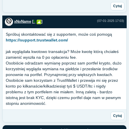
Cytuj
(07-01-2025 17:03)
xNoName
[
6
]
Spróbuj skontaktować się z supportem, może coś pomogą
https://support.trustwallet.com/
jak wyglądała kwotowo transakcja? Może kwotę którą chciałeś
zamienić wyszła na 0 po opłaceniu fee.
Osobiście odradzam wymianę poprzez sam portfel krypto, dużo
korzystniej wygląda wymiana na giełdzie i przesłanie środków
ponownie na portfel. Przynajmniej przy większych kwotach.
Osobiście sam korzystam z TrustWallet i przewija mi się przez
konto po kilkanaście/kilkadziesiąt tyś $ USDT/ltc i nigdy
problemu z tym portfelem nie miałem. Inną zaletą - bardzo
istotną jest brak KYC, dzięki czemu portfel daje nam w pewnym
stopniu anonimowość.
Cytuj