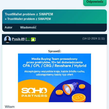
Odpowiedz
TrustWallet problem z SWAPEM
» TrustWallet problem z SWAPEM
Autor
Wiadomość
(14-12-2024 11:11)
Pysik-89
[
62
]
Sprawdź:
Witam