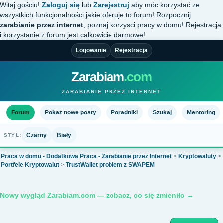
Witaj gościu!
Zaloguj się
lub
Zarejestruj
aby móc korzystać ze
wszystkich funkcjonalności jakie oferuje to forum! Rozpocznij
zarabianie przez internet
, poznaj korzysci pracy w domu! Rejestracja
i korzystanie z forum jest całkowicie darmowe!
Logowanie
Rejestracja
Zarabiam
.com
ZARABIANIE PRZEZ INTERNET
Forum
Pokaż nowe posty
Poradniki
Szukaj
Mentoring
Czarny
Biały
STYL:
Praca w domu - Dodatkowa Praca - Zarabianie przez Internet
>
Kryptowaluty
>
Portfele Kryptowalut
>
TrustWallet problem z SWAPEM
Nowy wygląd Zarabiam.com — zobacz, co się zmieniło →