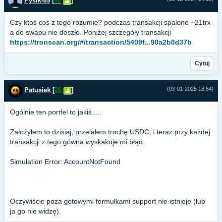
Pysik-89
[
62
]
Czy ktoś coś z tego rozumie? podczas transakcji spalono ~21trx
a do swapu nie doszło. Poniżej szczegóły transakcji
https://tronscan.org/#/transaction/5409f...90a2b0d37b
Cytuj
(03-01-2025 18:54)
Patusiek
[
26
]
Ogólnie ten portfel to jakiś.....
Założyłem to dzisiaj, przelałem trochę USDC, i teraz przy każdej
transakcji z tego gówna wyskakuje mi błąd:
Simulation Error: AccountNotFound
Oczywiście poza gotowymi formułkami support nie istnieje (lub
ja go nie widzę).