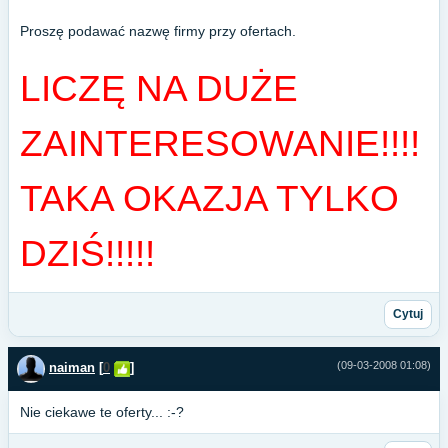
Proszę podawać nazwę firmy przy ofertach.
LICZĘ NA DUŻE
ZAINTERESOWANIE!!!!
TAKA OKAZJA TYLKO
DZIŚ!!!!!
Cytuj
(09-03-2008 01:08)
naiman
[
0
]
Nie ciekawe te oferty... :-?