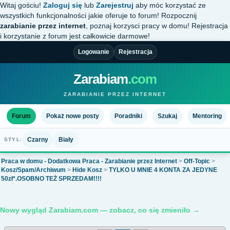
Witaj gościu!
Zaloguj się
lub
Zarejestruj
aby móc korzystać ze
wszystkich funkcjonalności jakie oferuje to forum! Rozpocznij
zarabianie przez internet
, poznaj korzysci pracy w domu! Rejestracja
i korzystanie z forum jest całkowicie darmowe!
Logowanie
Rejestracja
Zarabiam
.com
ZARABIANIE PRZEZ INTERNET
Forum
Pokaż nowe posty
Poradniki
Szukaj
Mentoring
Czarny
Biały
STYL:
Praca w domu - Dodatkowa Praca - Zarabianie przez Internet
>
Off-Topic
>
Kosz/Spam/Archiwum
>
Hide Kosz
>
TYLKO U MNIE 4 KONTA ZA JEDYNE
50zł*.OSOBNO TEŻ SPRZEDAM!!!!
Nowy wygląd Zarabiam.com — zobacz, co się zmieniło →