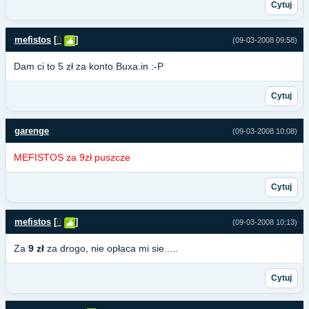
Cytuj
mefistos
[
0
]
(09-03-2008 09:58)
Dam ci to 5 zł za konto Buxa.in :-P
Cytuj
garenge
(09-03-2008 10:08)
MEFISTOS za 9zł puszcze
Cytuj
mefistos
[
0
]
(09-03-2008 10:13)
Za
9 zł
za drogo, nie opłaca mi sie.....
Cytuj