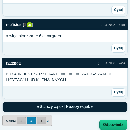
Cytuj
mefistos
[
0
]
(10-03-2008 19:48)
a więc biore za te 6zł :mrgreen:
Cytuj
garenge
(13-03-2008 16:45)
BUXA.IN JEST SPRZEDANE!!!!!!!!!!!!!!!!!!! ZAPRASZAM DO
LICYTACJI LUB KUPNA INNYCH
Cytuj
«
Starszy wątek
|
Nowszy wątek
»
Strona
1
»
1
2
Odpowiedz