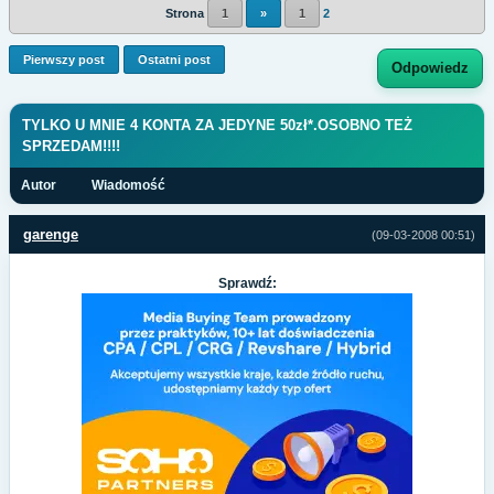
Strona
1
»
1
2
Pierwszy post
Ostatni post
Odpowiedz
TYLKO U MNIE 4 KONTA ZA JEDYNE 50zł*.OSOBNO TEŻ
SPRZEDAM!!!!
Autor
Wiadomość
garenge
(09-03-2008 00:51)
Sprawdź: