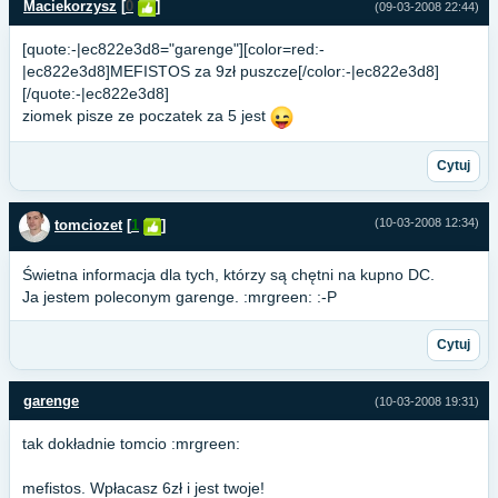
Maciekorzysz
[
0
]
(09-03-2008 22:44)
[quote:-|ec822e3d8="garenge"][color=red:-
|ec822e3d8]MEFISTOS za 9zł puszcze[/color:-|ec822e3d8]
[/quote:-|ec822e3d8]
ziomek pisze ze poczatek za 5 jest
Cytuj
(10-03-2008 12:34)
tomciozet
[
1
]
Świetna informacja dla tych, którzy są chętni na kupno DC.
Ja jestem poleconym garenge. :mrgreen: :-P
Cytuj
garenge
(10-03-2008 19:31)
tak dokładnie tomcio :mrgreen:
mefistos. Wpłacasz 6zł i jest twoje!