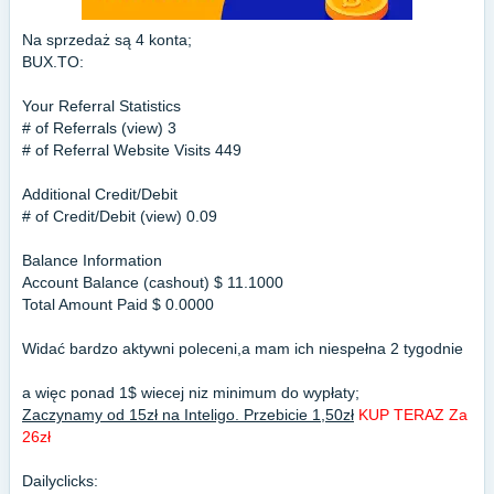
Na sprzedaż są 4 konta;
BUX.TO:
Your Referral Statistics
# of Referrals (view) 3
# of Referral Website Visits 449
Additional Credit/Debit
# of Credit/Debit (view) 0.09
Balance Information
Account Balance (cashout) $ 11.1000
Total Amount Paid $ 0.0000
Widać bardzo aktywni poleceni,a mam ich niespełna 2 tygodnie
a więc ponad 1$ wiecej niz minimum do wypłaty;
Zaczynamy od 15zł na Inteligo. Przebicie 1,50zł
KUP TERAZ Za
26zł
Dailyclicks: