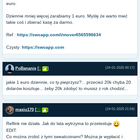
euro.
Dziennie mniej więcej zarabiamy 1 euro. Myślę że warto mieć
takie coś i zbierać kasę za darmo.
Ref :
https://swcapp.com/i/mover6565596634
Czysty:
https://swcapp.com
(24-01-2025 00:17)
PoBananie
[
1
]
jakie 1 euro dziennie, co ty pieprzysz?... przecież 20k chyba 20
dolarów kosztuje... żeby 20k zdobyć to musisz z rok chodzić...
(24-01-2025 21:59)
maxiu170
[
59
]
Reflink nie działa. Jak do lata wytrzyma to przetestuje
EDIT:
Co można zrobić z tymi sweatcoinami? Można je wypłacić i