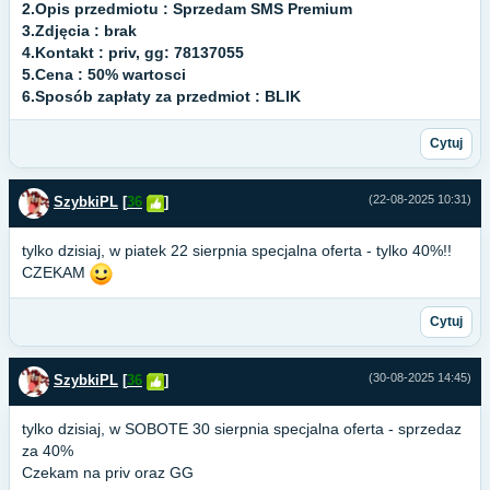
2.Opis przedmiotu : Sprzedam SMS Premium
3.Zdjęcia : brak
4.Kontakt : priv, gg: 78137055
5.Cena : 50% wartosci
6.Sposób zapłaty za przedmiot : BLIK
Cytuj
(22-08-2025 10:31)
SzybkiPL
[
36
]
tylko dzisiaj, w piatek 22 sierpnia specjalna oferta - tylko 40%!!
CZEKAM
Cytuj
(30-08-2025 14:45)
SzybkiPL
[
36
]
tylko dzisiaj, w SOBOTE 30 sierpnia specjalna oferta - sprzedaz
za 40%
Czekam na priv oraz GG