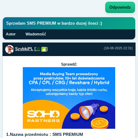
Odpowiedz
Sprzedam SMS PREMIUM w bardzo duzej ilosci :)
Autor
Wiadomość
(16-08-2025 22:31)
SzybkiPL
[
36
]
Sprawdź:
1.Nazwa przedmiotu : SMS PREMIUM