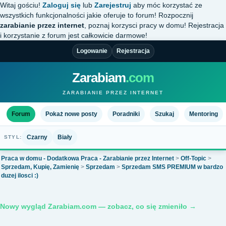
Witaj gościu!
Zaloguj się
lub
Zarejestruj
aby móc korzystać ze
wszystkich funkcjonalności jakie oferuje to forum! Rozpocznij
zarabianie przez internet
, poznaj korzysci pracy w domu! Rejestracja
i korzystanie z forum jest całkowicie darmowe!
Logowanie
Rejestracja
Zarabiam
.com
ZARABIANIE PRZEZ INTERNET
Forum
Pokaż nowe posty
Poradniki
Szukaj
Mentoring
Czarny
Biały
STYL:
Praca w domu - Dodatkowa Praca - Zarabianie przez Internet
>
Off-Topic
>
Sprzedam, Kupię, Zamienię
>
Sprzedam
>
Sprzedam SMS PREMIUM w bardzo
duzej ilosci :)
Nowy wygląd Zarabiam.com — zobacz, co się zmieniło →