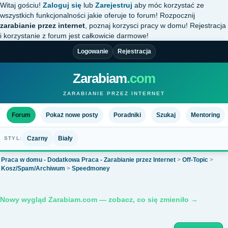
Witaj gościu!
Zaloguj się
lub
Zarejestruj
aby móc korzystać ze
wszystkich funkcjonalności jakie oferuje to forum! Rozpocznij
zarabianie przez internet
, poznaj korzysci pracy w domu! Rejestracja
i korzystanie z forum jest całkowicie darmowe!
Logowanie
Rejestracja
Zarabiam
.com
ZARABIANIE PRZEZ INTERNET
Forum
Pokaż nowe posty
Poradniki
Szukaj
Mentoring
Czarny
Biały
STYL:
Praca w domu - Dodatkowa Praca - Zarabianie przez Internet
>
Off-Topic
>
Kosz/Spam/Archiwum
>
Speedmoney
Nowy wygląd Zarabiam.com — zobacz, co się zmieniło →