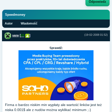
Odpowiedz
Speedmoney
Autor
Wiadomość
(19-02-2008 01:52)
vere
[
69
]
Sprawdź:
Firma o bardzo niskim min wypłaty ale wartość linków jest też
niska 0.001$ ale z nudów można wyklikać minimum ;-)