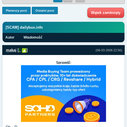
Pierwszy post
Ostatni post
Wątek zamknięty
[SCAM] dailybux.info
Autor
Wiadomość
makaj
[
2
]
(06-03-2008 22:56)
Sprawdź: