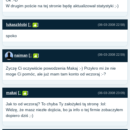
Ok :-D
W drugim poście na tej stronie będę aktualizował statystyki ;-)
lukaszblobi
[
0
]
(06-03-2008 22:58)
spoko
(06-03-2008 22:59)
naiman
[
0
]
Życzę Ci oczywiście powodzenia Makaj :-) Przykro mi że nie
moge Ci pomóc, ale już mam tam konto od wczoraj :-?
makaj
[
2
]
(06-03-2008 23:09)
Jak to od wczoraj? To chyba Ty założyłeś tą stronę :lol:
Widzę, że masz niezłe dojścia, bo ja info o tej firmie zobaczyłem
dopiero dziś ;-)