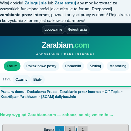
Witaj gościu!
Zaloguj się
lub
Zarejestruj
aby móc korzystać ze
wszystkich funkcjonalności jakie oferuje to forum! Rozpocznij
zarabianie przez internet
, poznaj korzysci pracy w domu! Rejestracja
i korzystanie z forum jest całkowicie darmowe!
Logowanie
Rejestracja
Zarabiam
.com
ZARABIANIE PRZEZ INTERNET
Forum
Pokaż nowe posty
Poradniki
Szukaj
Mentoring
Czarny
Biały
STYL:
Praca w domu - Dodatkowa Praca - Zarabianie przez Internet
>
Off-Topic
>
Kosz/Spam/Archiwum
>
[SCAM] dailybux.info
Nowy wygląd Zarabiam.com — zobacz, co się zmieniło →
Strona
«
2
1
2