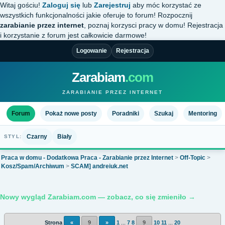
Witaj gościu!
Zaloguj się
lub
Zarejestruj
aby móc korzystać ze
wszystkich funkcjonalności jakie oferuje to forum! Rozpocznij
zarabianie przez internet
, poznaj korzysci pracy w domu! Rejestracja
i korzystanie z forum jest całkowicie darmowe!
Logowanie
Rejestracja
Zarabiam
.com
ZARABIANIE PRZEZ INTERNET
Forum
Pokaż nowe posty
Poradniki
Szukaj
Mentoring
Czarny
Biały
STYL:
Praca w domu - Dodatkowa Praca - Zarabianie przez Internet
>
Off-Topic
>
Kosz/Spam/Archiwum
>
SCAM] andreiuk.net
Nowy wygląd Zarabiam.com — zobacz, co się zmieniło →
Strona
«
9
»
1
...
7
8
9
10
11
...
20