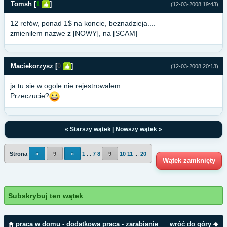
Tomsh
[
1
]
(12-03-2008 19:43)
12 refów, ponad 1$ na koncie, beznadzieja....
zmieniłem nazwe z [NOWY], na [SCAM]
Maciekorzysz
[
0
]
(12-03-2008 20:13)
ja tu sie w ogole nie rejestrowalem...
Przeczucie?
«
Starszy wątek
|
Nowszy wątek
»
Strona
«
9
»
1
...
7
8
9
10
11
...
20
Wątek zamknięty
Subskrybuj ten wątek
praca w domu - dodatkowa praca - zarabianie
wróć do góry