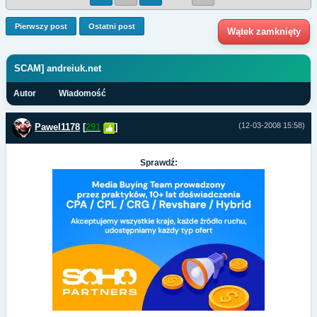
Pierwszy post
Ostatni post
Wątek zamknięty
SCAM] andreiuk.net
Autor
Wiadomość
(12-03-2008 15:58)
Pawel1178
[
291
]
Sprawdź: