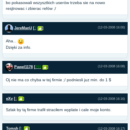
bo pokasowali wszysztkich userów trzeba sie na nowo
resjtrowac i zbierac refów ;/
(12-03-2008 16:00)
JereManU
[
3
]
Aha...
Dzięki za info.
(12-03-2008 16:08)
Pawel1178
[
291
]
Oj nie ma co chyba w tej firmie ;/ podniesli juz min. do 1 $
eXv
[
0
]
(12-03-2008 16:16)
Szlak by tą firme trafił straciłem wyplate i cale moje konto.
Tomsh
[
1
]
(12-03-2008 16:17)