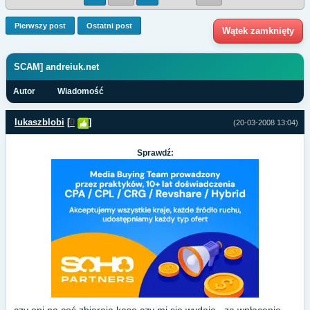
Pierwszy post
Ostatni post
Wątek zamknięty
SCAM] andreiuk.net
Autor
Wiadomość
lukaszblobi
[
0
]
(20-03-2008 13:04)
Sprawdź: