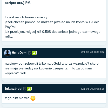
scripts etc.) PM.
to jest na ich forum i znaczy
jeżeli chcesz pomóc, to możesz przelać na ich konto w E-Gold,
PayPal....
jak przelejesz więcej niż 0.50$ dostaniesz jednego darmowego
refka
(21-03-2008 01:03)
HelloDomi
[
0
]
najpierw potrzebowali tylko na eGold a teraz wszedzie? skoro
nie maja pieniedzy na kupienie czegos tam, to za co nam
wyplaca? :roll:
lukaszblobi
[
0
]
(21-03-2008 08:51)
tego nikt nie wie