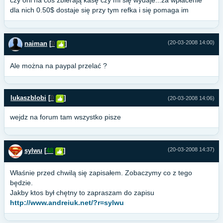
czy oni na coś zbierają kasę czy mi się wydaje...za wpłacenie
dla nich 0.50$ dostaje się przy tym refka i się pomaga im
(20-03-2008 14:00)
naiman
[
0
]
Ale można na paypal przelać ?
lukaszblobi
[
0
]
(20-03-2008 14:06)
wejdz na forum tam wszystko pisze
(20-03-2008 14:37)
sylwu
[
48
]
Właśnie przed chwilą się zapisałem. Zobaczymy co z tego
będzie.
Jakby ktos był chętny to zapraszam do zapisu
http://www.andreiuk.net/?r=sylwu