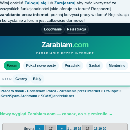
Witaj gościu!
Zaloguj się
lub
Zarejestruj
aby móc korzystać ze
wszystkich funkcjonalności jakie oferuje to forum! Rozpocznij
zarabianie przez internet
, poznaj korzysci pracy w domu! Rejestracja
i korzystanie z forum jest całkowicie darmowe!
Logowanie
Rejestracja
Zarabiam
.com
ZARABIANIE PRZEZ INTERNET
Forum
Pokaż nowe posty
Poradniki
Szukaj
Mentoring
Czarny
Biały
STYL:
Praca w domu - Dodatkowa Praca - Zarabianie przez Internet
>
Off-Topic
>
Kosz/Spam/Archiwum
>
SCAM] andreiuk.net
Nowy wygląd Zarabiam.com — zobacz, co się zmieniło →
Strona
«
17
»
1
...
15
16
17
18
19
20