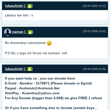
lukaszblobi
[
0
]
(20-03-2008 14:37)
zabierz ten link :-x
(20-03-2008 14:42)
naiman
[
0
]
Bo dostaniesz ostrzeżenie
P.S Nic z tego ich forum nie kumam :roll:
lukaszblobi
[
0
]
(20-03-2008 14:49)
If you want help us , you can donate here:
E-Gold - Number : 5179971 (Please donate in Egold)
Paypal -
Andreiuk@Andreiuk.Net
AlertPay -
Kuierdna@yahoo.com
For Any Donate (bigger than 0.50$) we give FREE 1 referal
Or if you have something else to donate (serials keys ,