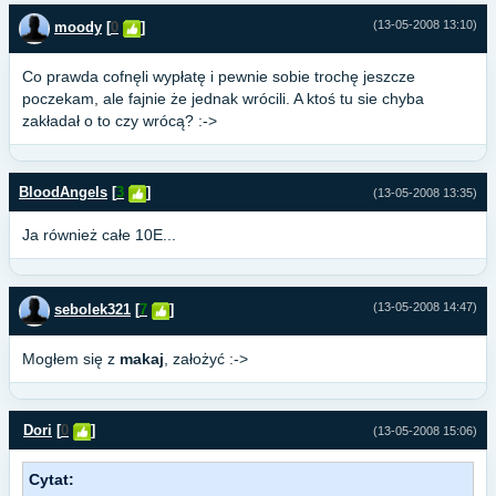
(13-05-2008 13:10)
moody
[
0
]
Co prawda cofnęli wypłatę i pewnie sobie trochę jeszcze
poczekam, ale fajnie że jednak wrócili. A ktoś tu sie chyba
zakładał o to czy wrócą? :->
BloodAngels
[
3
]
(13-05-2008 13:35)
Ja również całe 10E...
(13-05-2008 14:47)
sebolek321
[
7
]
Mogłem się z
makaj
, założyć :->
Dori
[
0
]
(13-05-2008 15:06)
Cytat: