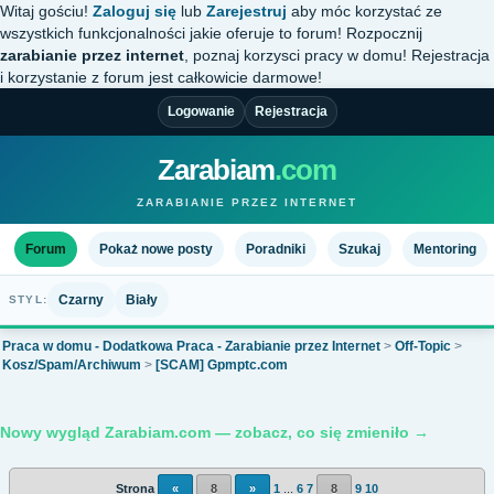
Witaj gościu!
Zaloguj się
lub
Zarejestruj
aby móc korzystać ze
wszystkich funkcjonalności jakie oferuje to forum! Rozpocznij
zarabianie przez internet
, poznaj korzysci pracy w domu! Rejestracja
i korzystanie z forum jest całkowicie darmowe!
Logowanie
Rejestracja
Zarabiam
.com
ZARABIANIE PRZEZ INTERNET
Forum
Pokaż nowe posty
Poradniki
Szukaj
Mentoring
Czarny
Biały
STYL:
Praca w domu - Dodatkowa Praca - Zarabianie przez Internet
>
Off-Topic
>
Kosz/Spam/Archiwum
>
[SCAM] Gpmptc.com
Nowy wygląd Zarabiam.com — zobacz, co się zmieniło →
Strona
«
8
»
1
...
6
7
8
9
10