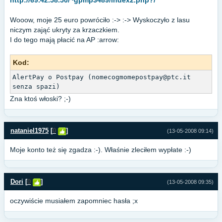
http://69.42.58.50/~gpmp3489/index2.php?/
Wooow, moje 25 euro powróciło :-> :-> Wyskoczyło z lasu
niczym zająć ukryty za krzaczkiem.
I do tego mają płacić na AP :arrow:
Kod:
AlertPay o Postpay (
nomecogmomepostpay@ptc.it
senza spazi)
Zna ktoś włoski? ;-)
nataniel1975
[
0
]
(13-05-2008 09:14)
Moje konto też się zgadza :-). Właśnie zleciłem wypłate :-)
Dori
[
0
]
(13-05-2008 09:35)
oczywiście musiałem zapomniec hasła ;x