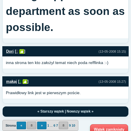
department as soon as
possible.
Dori
[
0
]
(13-05-2008 15:15)
inna strona ten kto założyl temat niech poda refflinka :-)
makaj
[
2
]
(13-05-2008 15:27)
Prawidłowy link jest w pierwszym poście.
«
Starszy wątek
|
Nowszy wątek
»
Strona
«
8
»
1
...
6
7
8
9
10
Wątek zamknięty