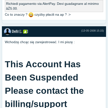
Richiedi pagamento via AlertPay. Devi guadagnare al minimo
âŹ5.00.
Co to znaczy ?
czyżby płacili na ap ? :>
(13-05-2008 15:15)
Defit
[
0
]
Wchodzę chcąc się zarejestrować. I mi piszę :
This Account Has
Been Suspended
Please contact the
billing/support