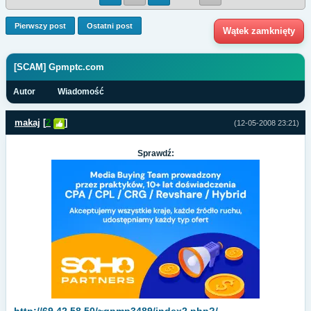
Pierwszy post
Ostatni post
Wątek zamknięty
[SCAM] Gpmptc.com
Autor
Wiadomość
makaj
[
2
]
(12-05-2008 23:21)
Sprawdź: