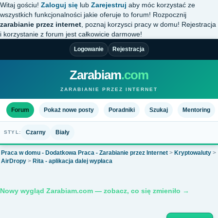
Witaj gościu!
Zaloguj się
lub
Zarejestruj
aby móc korzystać ze
wszystkich funkcjonalności jakie oferuje to forum! Rozpocznij
zarabianie przez internet
, poznaj korzysci pracy w domu! Rejestracja
i korzystanie z forum jest całkowicie darmowe!
Logowanie
Rejestracja
Zarabiam
.com
ZARABIANIE PRZEZ INTERNET
Forum
Pokaż nowe posty
Poradniki
Szukaj
Mentoring
Czarny
Biały
STYL:
Praca w domu - Dodatkowa Praca - Zarabianie przez Internet
>
Kryptowaluty
>
AirDropy
>
Rita - aplikacja dalej wypłaca
Nowy wygląd Zarabiam.com — zobacz, co się zmieniło →