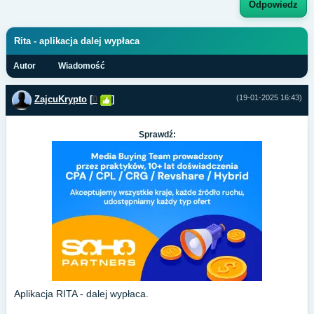
Odpowiedz
Rita - aplikacja dalej wypłaca
Autor
Wiadomość
(19-01-2025 16:43)
ZajcuKrypto
[
0
]
Sprawdź:
Aplikacja RITA - dalej wypłaca.