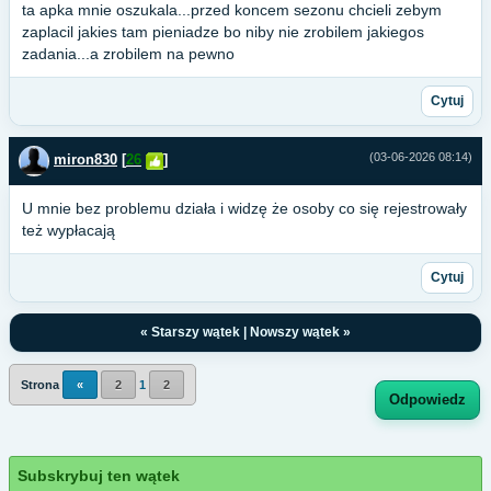
ta apka mnie oszukala...przed koncem sezonu chcieli zebym
zaplacil jakies tam pieniadze bo niby nie zrobilem jakiegos
zadania...a zrobilem na pewno
Cytuj
(03-06-2026 08:14)
miron830
[
26
]
U mnie bez problemu działa i widzę że osoby co się rejestrowały
też wypłacają
Cytuj
«
Starszy wątek
|
Nowszy wątek
»
Strona
«
2
1
2
Odpowiedz
Subskrybuj ten wątek