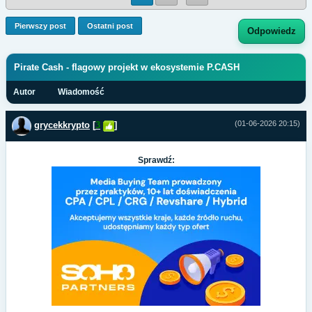
Pierwszy post
Ostatni post
Odpowiedz
Pirate Cash - flagowy projekt w ekosystemie P.CASH
Autor
Wiadomość
(01-06-2026 20:15)
grycekkrypto
[
3
]
Sprawdź: