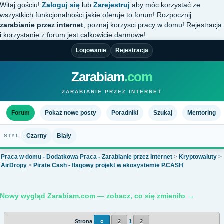
Witaj gościu!
Zaloguj się
lub
Zarejestruj
aby móc korzystać ze
wszystkich funkcjonalności jakie oferuje to forum! Rozpocznij
zarabianie przez internet
, poznaj korzysci pracy w domu! Rejestracja
i korzystanie z forum jest całkowicie darmowe!
Logowanie
Rejestracja
Zarabiam
.com
ZARABIANIE PRZEZ INTERNET
Forum
Pokaż nowe posty
Poradniki
Szukaj
Mentoring
Czarny
Biały
STYL:
Praca w domu - Dodatkowa Praca - Zarabianie przez Internet
>
Kryptowaluty
>
AirDropy
>
Pirate Cash - flagowy projekt w ekosystemie P.CASH
Nowy wygląd Zarabiam.com — zobacz, co się zmieniło →
Strona
«
2
1
2