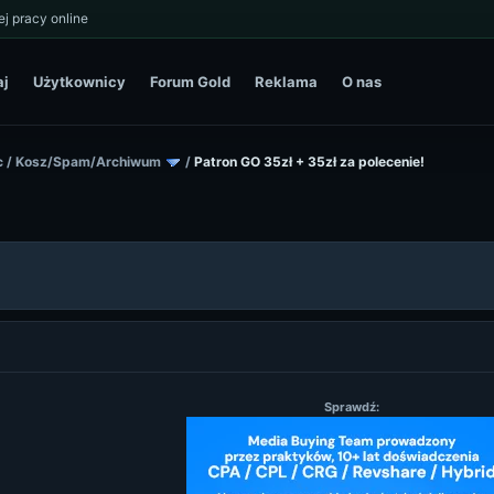
j pracy online
aj
Użytkownicy
Forum Gold
Reklama
O nas
c
/
Kosz/Spam/Archiwum
/
Patron GO 35zł + 35zł za polecenie!
Sprawdź: