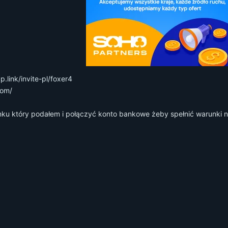
.link/invite-pl/foxer4
com/
inku który podałem i połączyć konto bankowe żeby spełnić warunki