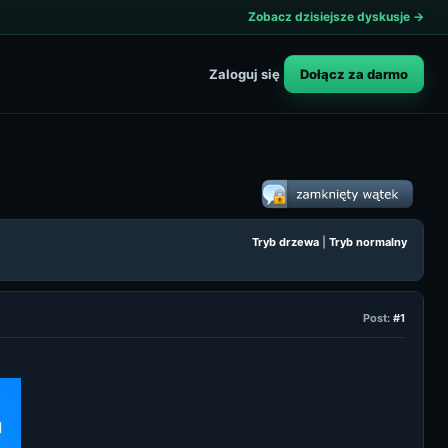
Zobacz dzisiejsze dyskusje →
Dołącz za darmo
Zaloguj się
Tryb drzewa
|
Tryb normalny
Post:
#1