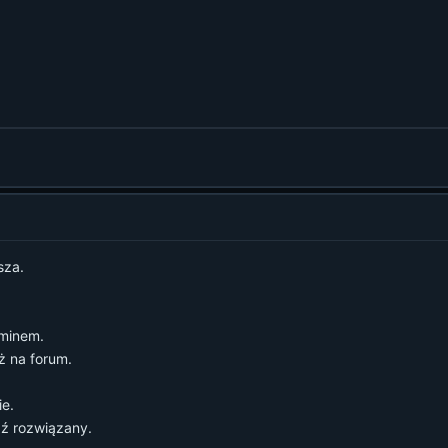
sza.
aminem.
ż na forum.
ie.
ź rozwiązany.