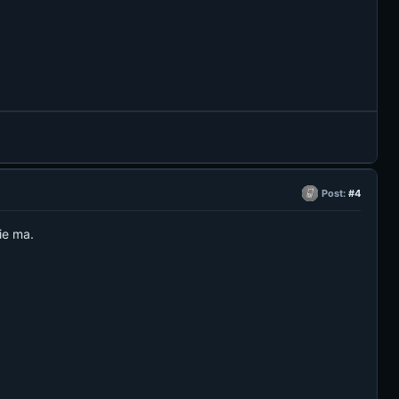
Post:
#4
ie ma.