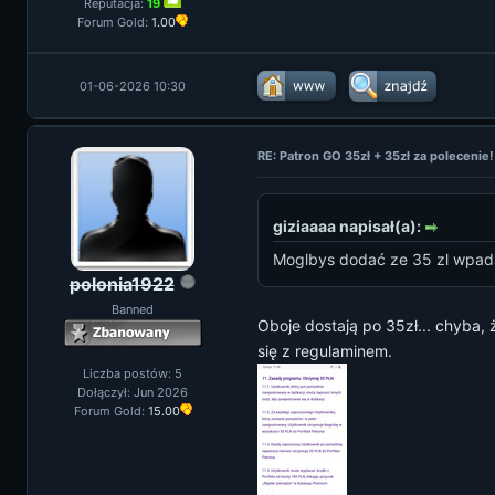
Reputacja:
19
Forum Gold:
1.00
01-06-2026 10:30
RE: Patron GO 35zł + 35zł za polecenie!
giziaaaa napisał(a):
Moglbys dodać ze 35 zl wpada 
polonia1922
Banned
Oboje dostają po 35zł... chyba,
się z regulaminem.
Liczba postów: 5
Dołączył: Jun 2026
Forum Gold:
15.00