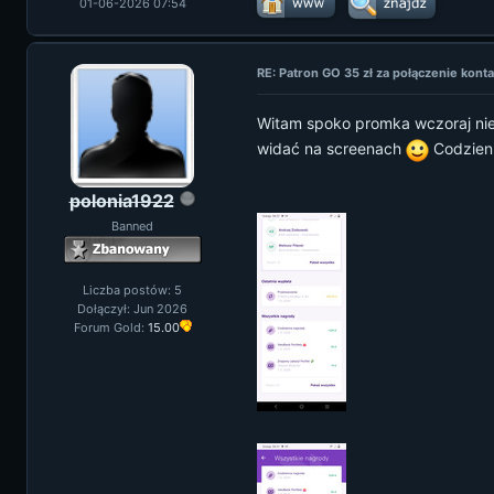
01-06-2026 07:54
RE: Patron GO 35 zł za połączenie kon
Witam spoko promka wczoraj nie 
widać na screenach
Codzienn
polonia1922
Banned
Liczba postów: 5
Dołączył: Jun 2026
Forum Gold:
15.00