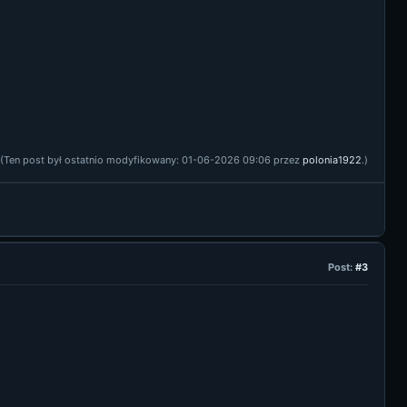
(Ten post był ostatnio modyfikowany: 01-06-2026 09:06 przez
polonia1922
.)
Post:
#3